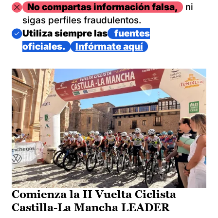
Imagen
No compartas información falsa,
ni
sigas perfiles fraudulentos.
Imagen
Utiliza siempre las
fuentes
oficiales.
Infórmate aquí
Comienza la II Vuelta Ciclista
Castilla-La Mancha LEADER