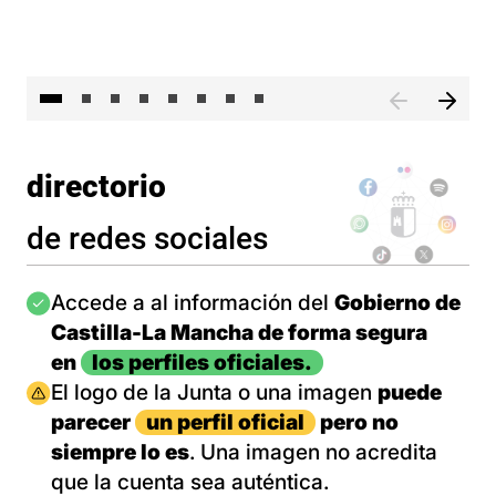
El 
directorio
de redes sociales
Imagen
Accede a al información del
Gobierno de
Castilla-La Mancha de forma segura
en
los perfiles oficiales.
Imagen
El logo de la Junta o una imagen
puede
parecer
un perfil oficial
pero no
siempre lo es
. Una imagen no acredita
que la cuenta sea auténtica.