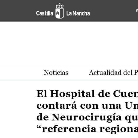
Actualidad de la región de 
Pasar al contenido principal
Noticias
Actualidad del 
El Hospital de Cue
contará con una U
de Neurocirugía qu
“referencia region