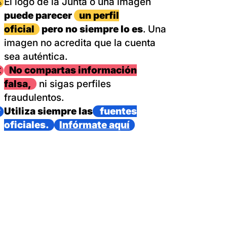
magen
El logo de la Junta o una imagen
puede parecer
un perfil
oficial
pero no siempre lo es
. Una
imagen no acredita que la cuenta
sea auténtica.
magen
No compartas información
falsa,
ni sigas perfiles
fraudulentos.
magen
Utiliza siempre las
fuentes
oficiales.
Infórmate aquí