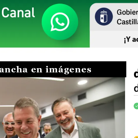
Mancha en imágenes
I