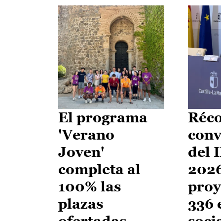
El programa
Réco
'Verano
conv
Joven'
del 
completa al
2026
100% las
proy
plazas
336 
ofertadas
soci