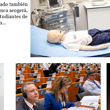
iado también
enca acogerá,
studiantes de
...