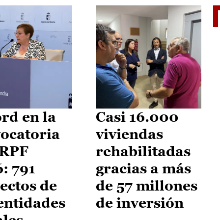
El je
rd en la
Casi 16.000
ocatoria
viviendas
IRPF
rehabilitadas
: 791
gracias a más
ectos de
de 57 millones
entidades
de inversión
ales