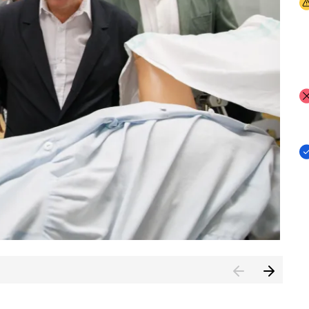
I
I
I
n de Cuenca (CESICU)