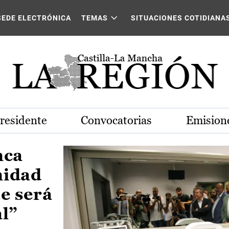
Castilla-La Mancha
SEDE ELECTRÓNICA
TEMAS
SITUACIONES COTIDIANA
Presidente
Convocatorias
Emisione
nca
nidad
e será
al”