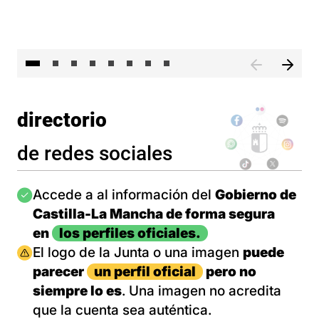
El 
directorio
de redes sociales
Imagen
Accede a al información del
Gobierno de
Castilla-La Mancha de forma segura
en
los perfiles oficiales.
Imagen
El logo de la Junta o una imagen
puede
parecer
un perfil oficial
pero no
siempre lo es
. Una imagen no acredita
que la cuenta sea auténtica.