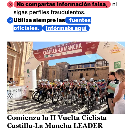
Imagen
No compartas información falsa,
ni
sigas perfiles fraudulentos.
Imagen
Utiliza siempre las
fuentes
oficiales.
Infórmate aquí
Comienza la II Vuelta Ciclista
Castilla-La Mancha LEADER