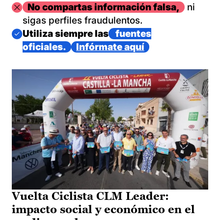
Imagen
No compartas información falsa,
ni
sigas perfiles fraudulentos.
Imagen
Utiliza siempre las
fuentes
oficiales.
Infórmate aquí
Vuelta Ciclista CLM Leader:
impacto social y económico en el