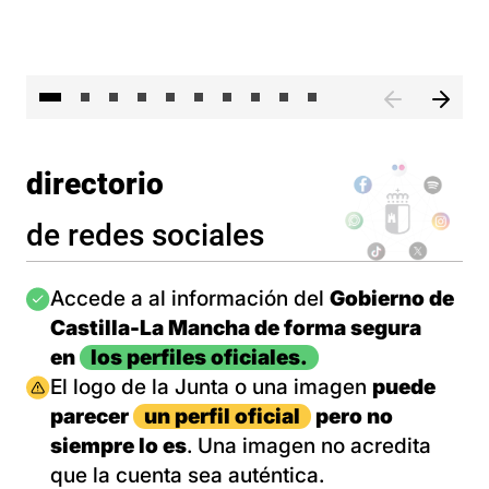
II 
directorio
de redes sociales
Imagen
Accede a al información del
Gobierno de
Castilla-La Mancha de forma segura
en
los perfiles oficiales.
Imagen
El logo de la Junta o una imagen
puede
parecer
un perfil oficial
pero no
siempre lo es
. Una imagen no acredita
que la cuenta sea auténtica.