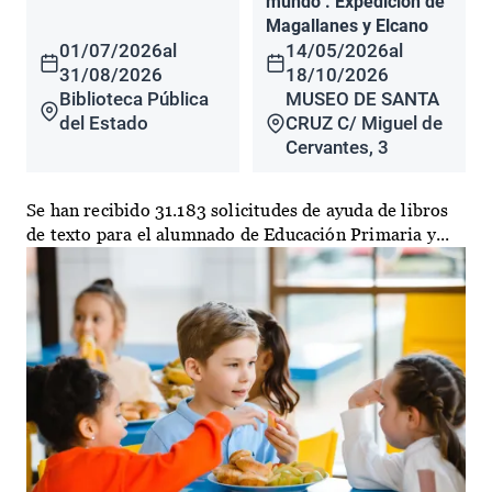
mundo". Expedición de
Magallanes y Elcano
01/07/2026
al
14/05/2026
al
31/08/2026
18/10/2026
Biblioteca Pública
MUSEO DE SANTA
del Estado
CRUZ C/ Miguel de
Cervantes, 3
Se han recibido 31.183 solicitudes de ayuda de libros
de texto para el alumnado de Educación Primaria y...