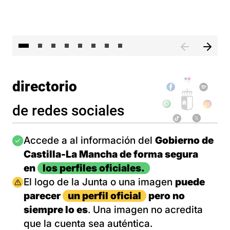
El 
directorio
de redes sociales
Imagen
Accede a al información del
Gobierno de
Castilla-La Mancha de forma segura
en
los perfiles oficiales.
Imagen
El logo de la Junta o una imagen
puede
parecer
un perfil oficial
pero no
siempre lo es
. Una imagen no acredita
que la cuenta sea auténtica.