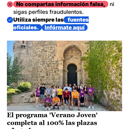
Imagen
No compartas información falsa,
ni
sigas perfiles fraudulentos.
Imagen
Utiliza siempre las
fuentes
oficiales.
Infórmate aquí
El programa 'Verano Joven'
completa al 100% las plazas