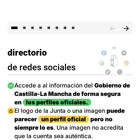
El 
directorio
de redes sociales
Imagen
Accede a al información del
Gobierno de
Castilla-La Mancha de forma segura
en
los perfiles oficiales.
Imagen
El logo de la Junta o una imagen
puede
parecer
un perfil oficial
pero no
siempre lo es
. Una imagen no acredita
que la cuenta sea auténtica.