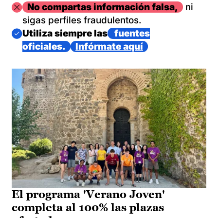
Imagen
No compartas información falsa,
ni
sigas perfiles fraudulentos.
Imagen
Utiliza siempre las
fuentes
oficiales.
Infórmate aquí
El programa 'Verano Joven'
completa al 100% las plazas