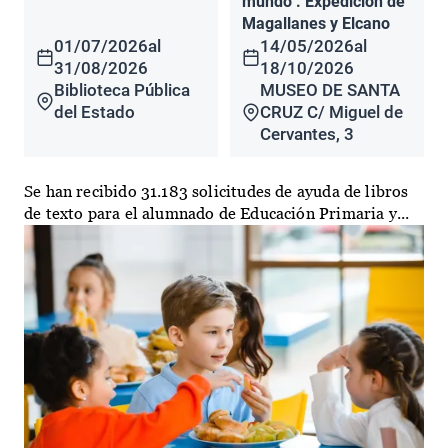
mundo". Expedición de
Magallanes y Elcano
01/07/2026
al
14/05/2026
al
31/08/2026
18/10/2026
Biblioteca Pública
MUSEO DE SANTA
del Estado
CRUZ C/ Miguel de
Cervantes, 3
Se han recibido 31.183 solicitudes de ayuda de libros
de texto para el alumnado de Educación Primaria y...