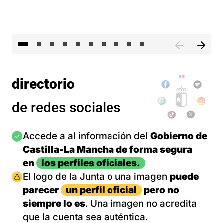
II 
directorio
de redes sociales
Imagen
Accede a al información del
Gobierno de
Castilla-La Mancha de forma segura
en
los perfiles oficiales.
Imagen
El logo de la Junta o una imagen
puede
parecer
un perfil oficial
pero no
siempre lo es
. Una imagen no acredita
que la cuenta sea auténtica.