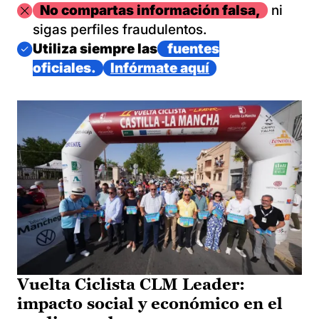
Imagen
No compartas información falsa,
ni
sigas perfiles fraudulentos.
Imagen
Utiliza siempre las
fuentes
oficiales.
Infórmate aquí
Vuelta Ciclista CLM Leader:
impacto social y económico en el