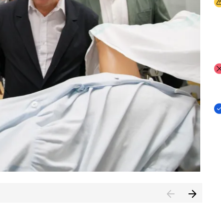
I
I
I
n de Cuenca (CESICU)