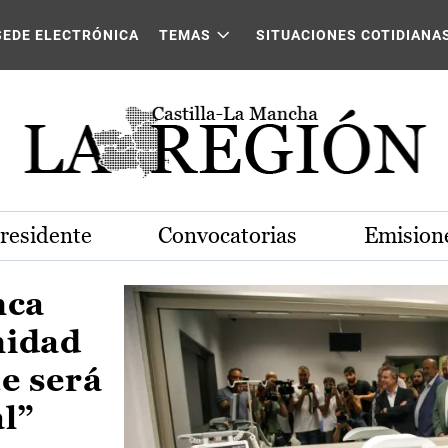
Castilla-La Mancha
SEDE ELECTRÓNICA
TEMAS
SITUACIONES COTIDIANA
Presidente
Convocatorias
Emisione
nca
nidad
e será
al”