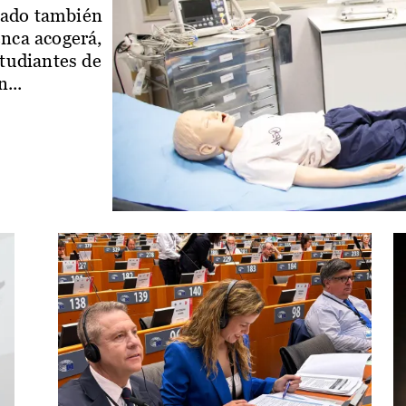
iado también
enca acogerá,
studiantes de
...