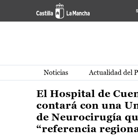
Actualidad de la región de 
Pasar al contenido principal
Noticias
Actualidad del 
El Hospital de Cue
contará con una U
de Neurocirugía qu
“referencia region