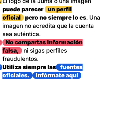
magen
El logo de la Junta o una imagen
puede parecer
un perfil
oficial
pero no siempre lo es
. Una
imagen no acredita que la cuenta
sea auténtica.
magen
No compartas información
falsa,
ni sigas perfiles
fraudulentos.
magen
Utiliza siempre las
fuentes
oficiales.
Infórmate aquí