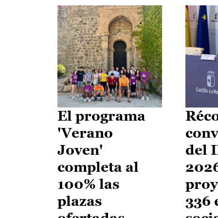
El programa
Réco
'Verano
conv
Joven'
del 
completa al
2026
100% las
proy
plazas
336 
ofertadas
soci