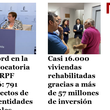
El je
rd en la
Casi 16.000
ocatoria
viviendas
IRPF
rehabilitadas
: 791
gracias a más
ectos de
de 57 millones
entidades
de inversión
ales