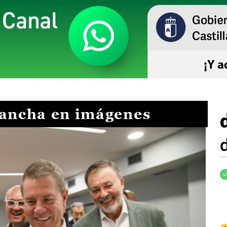
Mancha en imágenes
I