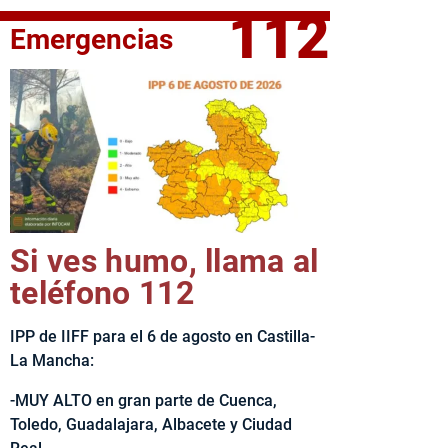
112
Emergencias
fe del Ejecutivo castellanomanchego, Emiliano García-Page, 
Si ves humo, llama al
teléfono 112
IPP de IIFF para el 6 de agosto en Castilla-
La Mancha:
-MUY ALTO en gran parte de Cuenca,
Toledo, Guadalajara, Albacete y Ciudad