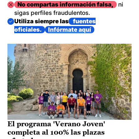
Imagen
No compartas información falsa,
ni
sigas perfiles fraudulentos.
Imagen
Utiliza siempre las
fuentes
oficiales.
Infórmate aquí
El programa 'Verano Joven'
completa al 100% las plazas