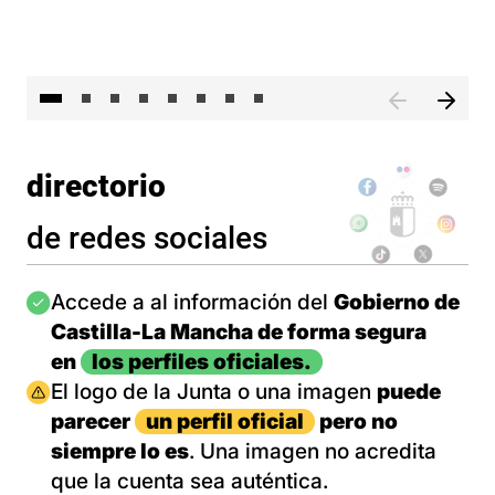
El 
directorio
de redes sociales
Imagen
Accede a al información del
Gobierno de
Castilla-La Mancha de forma segura
en
los perfiles oficiales.
Imagen
El logo de la Junta o una imagen
puede
parecer
un perfil oficial
pero no
siempre lo es
. Una imagen no acredita
que la cuenta sea auténtica.