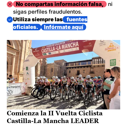
Imagen
No compartas información falsa,
ni
sigas perfiles fraudulentos.
Imagen
Utiliza siempre las
fuentes
oficiales.
Infórmate aquí
Comienza la II Vuelta Ciclista
Castilla-La Mancha LEADER