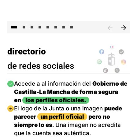
El 
directorio
de redes sociales
Imagen
Accede a al información del
Gobierno de
Castilla-La Mancha de forma segura
en
los perfiles oficiales.
Imagen
El logo de la Junta o una imagen
puede
parecer
un perfil oficial
pero no
siempre lo es
. Una imagen no acredita
que la cuenta sea auténtica.