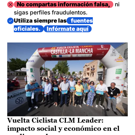
Imagen
No compartas información falsa,
ni
sigas perfiles fraudulentos.
Imagen
Utiliza siempre las
fuentes
oficiales.
Infórmate aquí
Vuelta Ciclista CLM Leader:
impacto social y económico en el