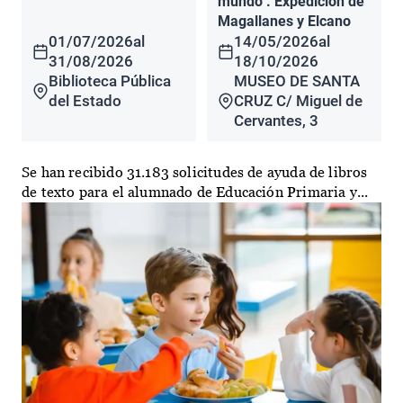
mundo". Expedición de
Magallanes y Elcano
01/07/2026
al
14/05/2026
al
31/08/2026
18/10/2026
Biblioteca Pública
MUSEO DE SANTA
del Estado
CRUZ C/ Miguel de
Cervantes, 3
Se han recibido 31.183 solicitudes de ayuda de libros
de texto para el alumnado de Educación Primaria y...