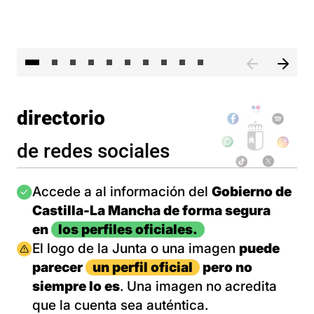
II 
directorio
de redes sociales
Imagen
Accede a al información del
Gobierno de
Castilla-La Mancha de forma segura
en
los perfiles oficiales.
Imagen
El logo de la Junta o una imagen
puede
parecer
un perfil oficial
pero no
siempre lo es
. Una imagen no acredita
que la cuenta sea auténtica.