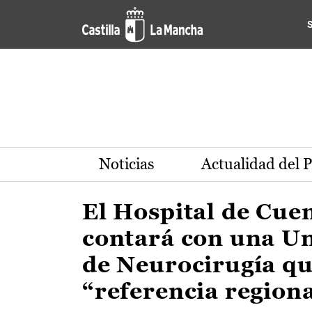
Actualidad de la región de 
Pasar al contenido principal
Noticias
Actualidad del 
El Hospital de Cue
contará con una U
de Neurocirugía qu
“referencia region