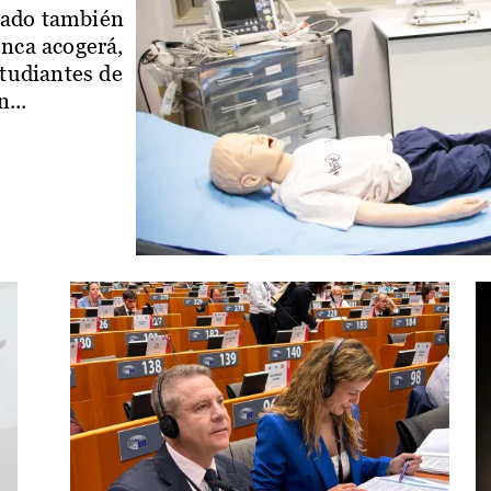
iado también
enca acogerá,
studiantes de
...