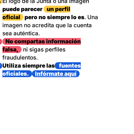
magen
El logo de la Junta o una imagen
puede parecer
un perfil
oficial
pero no siempre lo es
. Una
imagen no acredita que la cuenta
sea auténtica.
magen
No compartas información
falsa,
ni sigas perfiles
fraudulentos.
magen
Utiliza siempre las
fuentes
oficiales.
Infórmate aquí