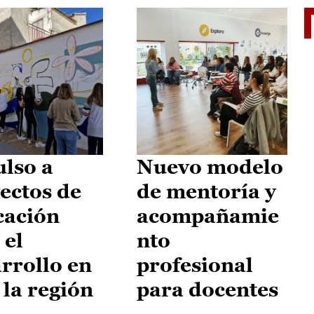
El je
lso a
Nuevo modelo
ectos de
de mentoría y
cación
acompañamie
 el
nto
rrollo en
profesional
 la región
para docentes