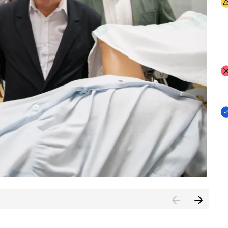
I
I
I
n de Cuenca (CESICU)