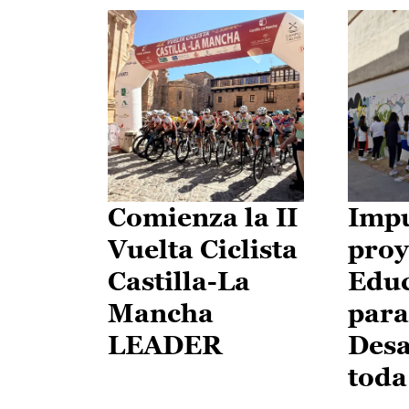
Comienza la II
Impu
Vuelta Ciclista
proy
Castilla-La
Edu
Mancha
para
LEADER
Desa
toda