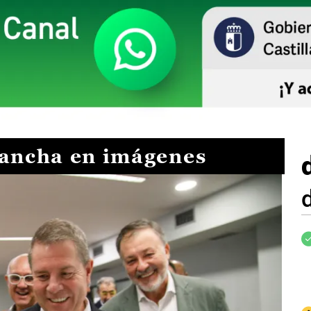
Mancha en imágenes
I