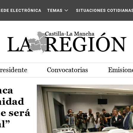
Castilla-La Mancha
SEDE ELECTRÓNICA
TEMAS
SITUACIONES COTIDIANA
Presidente
Convocatorias
Emisione
nca
nidad
e será
al”