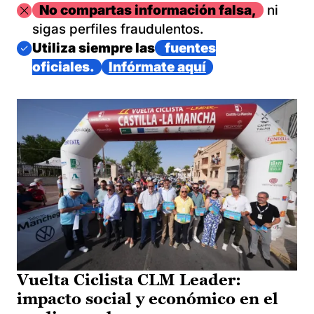
Imagen
No compartas información falsa,
ni
sigas perfiles fraudulentos.
Imagen
Utiliza siempre las
fuentes
oficiales.
Infórmate aquí
Vuelta Ciclista CLM Leader:
impacto social y económico en el