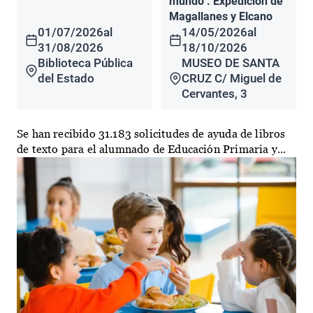
mundo". Expedición de
Magallanes y Elcano
01/07/2026
al
14/05/2026
al
31/08/2026
18/10/2026
Biblioteca Pública
MUSEO DE SANTA
del Estado
CRUZ C/ Miguel de
Cervantes, 3
Se han recibido 31.183 solicitudes de ayuda de libros
de texto para el alumnado de Educación Primaria y...