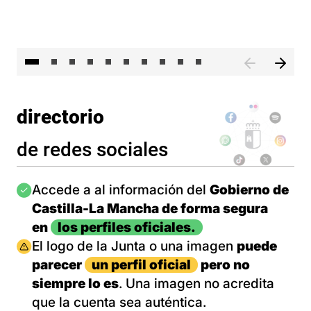
II 
directorio
de redes sociales
Imagen
Accede a al información del
Gobierno de
Castilla-La Mancha de forma segura
en
los perfiles oficiales.
Imagen
El logo de la Junta o una imagen
puede
parecer
un perfil oficial
pero no
siempre lo es
. Una imagen no acredita
que la cuenta sea auténtica.