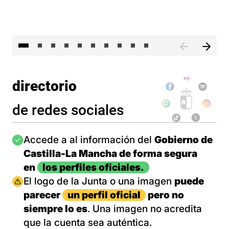
II 
directorio
de redes sociales
Imagen
Accede a al información del
Gobierno de
Castilla-La Mancha de forma segura
en
los perfiles oficiales.
Imagen
El logo de la Junta o una imagen
puede
parecer
un perfil oficial
pero no
siempre lo es
. Una imagen no acredita
que la cuenta sea auténtica.