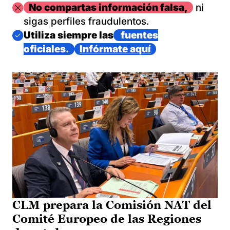
Imagen
No compartas información falsa,
ni
sigas perfiles fraudulentos.
Imagen
Utiliza siempre las
fuentes
oficiales.
Infórmate aquí
CLM prepara la Comisión NAT del
Comité Europeo de las Regiones