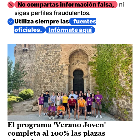
Imagen
No compartas información falsa,
ni
sigas perfiles fraudulentos.
Imagen
Utiliza siempre las
fuentes
oficiales.
Infórmate aquí
El programa 'Verano Joven'
completa al 100% las plazas