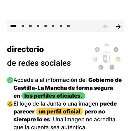
El 
directorio
de redes sociales
Imagen
Accede a al información del
Gobierno de
Castilla-La Mancha de forma segura
en
los perfiles oficiales.
Imagen
El logo de la Junta o una imagen
puede
parecer
un perfil oficial
pero no
siempre lo es
. Una imagen no acredita
que la cuenta sea auténtica.