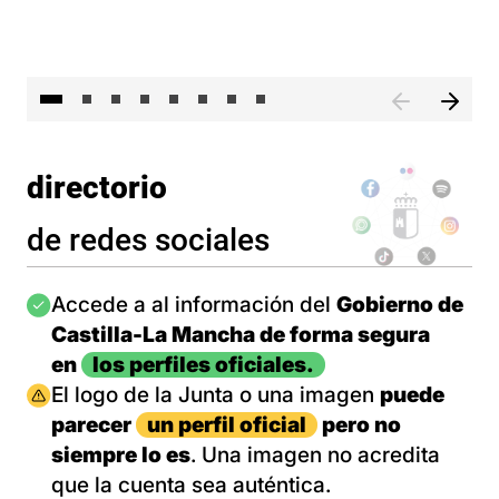
El 
directorio
de redes sociales
Imagen
Accede a al información del
Gobierno de
Castilla-La Mancha de forma segura
en
los perfiles oficiales.
Imagen
El logo de la Junta o una imagen
puede
parecer
un perfil oficial
pero no
siempre lo es
. Una imagen no acredita
que la cuenta sea auténtica.