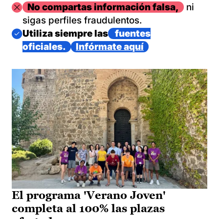
Imagen
No compartas información falsa,
ni
sigas perfiles fraudulentos.
Imagen
Utiliza siempre las
fuentes
oficiales.
Infórmate aquí
El programa 'Verano Joven'
completa al 100% las plazas