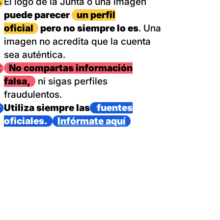
magen
El logo de la Junta o una imagen
puede parecer
un perfil
oficial
pero no siempre lo es
. Una
imagen no acredita que la cuenta
sea auténtica.
magen
No compartas información
falsa,
ni sigas perfiles
fraudulentos.
magen
Utiliza siempre las
fuentes
oficiales.
Infórmate aquí
as con un dispositivo internacional de bomberos forestales,