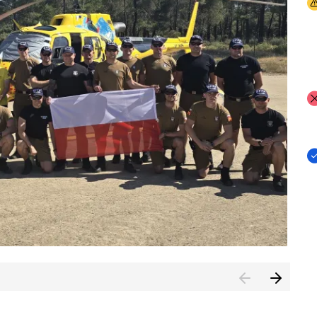
I
I
I
rcambiar por tercer año consecutivo formación y experienci