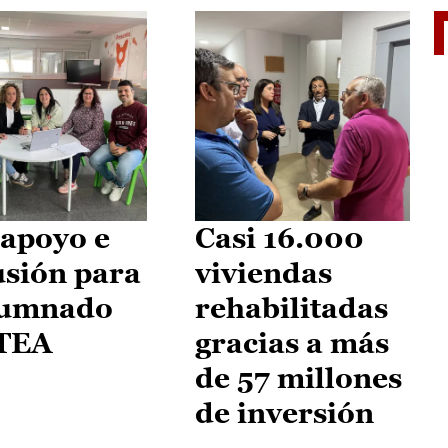
II Vu
apoyo e
Casi 16.000
usión para
viviendas
lumnado
rehabilitadas
 TEA
gracias a más
de 57 millones
de inversión