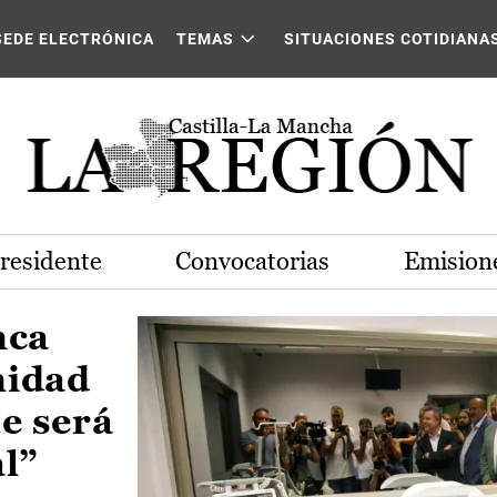
Castilla-La Mancha
SEDE ELECTRÓNICA
TEMAS
SITUACIONES COTIDIANA
Presidente
Convocatorias
Emisione
nca
nidad
e será
al”