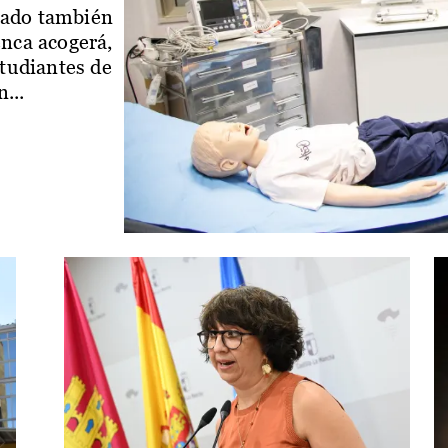
iado también
enca acogerá,
studiantes de
...