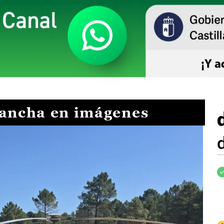
Mancha en imágenes
I