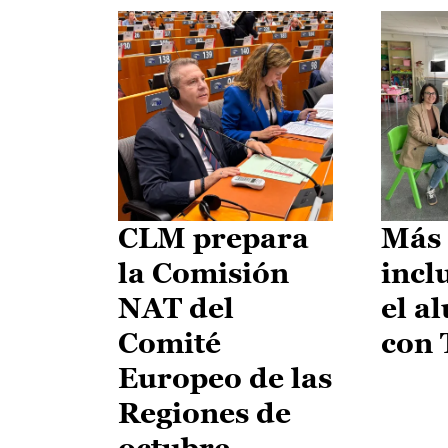
CLM prepara
Más 
la Comisión
incl
NAT del
el a
Comité
con
Europeo de las
Regiones de
octubre