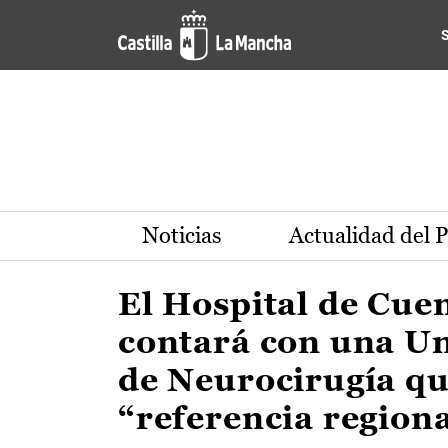
Actualidad de la región de 
Pasar al contenido principal
Noticias
Actualidad del 
El Hospital de Cue
contará con una U
de Neurocirugía qu
“referencia region