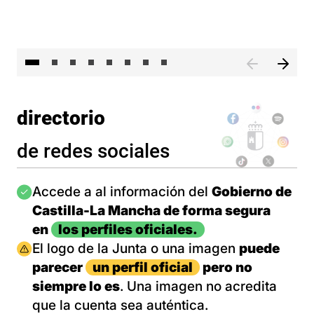
El 
directorio
de redes sociales
Imagen
Accede a al información del
Gobierno de
Castilla-La Mancha de forma segura
en
los perfiles oficiales.
Imagen
El logo de la Junta o una imagen
puede
parecer
un perfil oficial
pero no
siempre lo es
. Una imagen no acredita
que la cuenta sea auténtica.