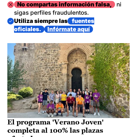
Imagen
No compartas información falsa,
ni
sigas perfiles fraudulentos.
Imagen
Utiliza siempre las
fuentes
oficiales.
Infórmate aquí
El programa 'Verano Joven'
completa al 100% las plazas