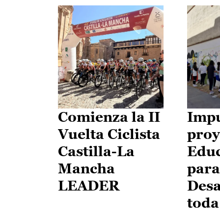
Comienza la II
Impu
Vuelta Ciclista
proy
Castilla-La
Edu
Mancha
para
LEADER
Desa
toda