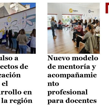
El je
lso a
Nuevo modelo
ectos de
de mentoría y
cación
acompañamie
 el
nto
rrollo en
profesional
 la región
para docentes