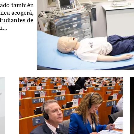
iado también
enca acogerá,
studiantes de
...