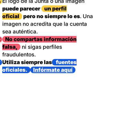
magen
El logo de la Junta o una imagen
puede parecer
un perfil
oficial
pero no siempre lo es
. Una
imagen no acredita que la cuenta
sea auténtica.
magen
No compartas información
falsa,
ni sigas perfiles
fraudulentos.
magen
Utiliza siempre las
fuentes
oficiales.
Infórmate aquí