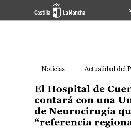
Actualidad de la región de 
Pasar al contenido principal
Noticias
Actualidad del 
El Hospital de Cue
contará con una U
de Neurocirugía qu
“referencia region