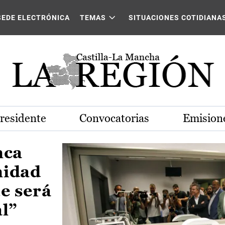
Castilla-La Mancha
SEDE ELECTRÓNICA
TEMAS
SITUACIONES COTIDIANA
Presidente
Convocatorias
Emisione
nca
nidad
e será
al”