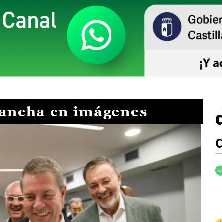
Mancha en imágenes
I