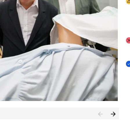
I
I
I
n de Cuenca (CESICU)