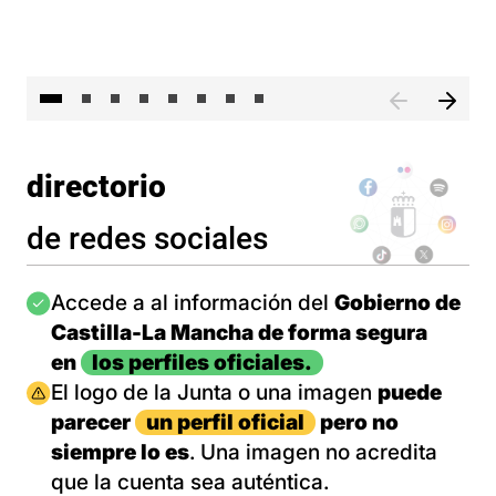
El 
directorio
de redes sociales
Imagen
Accede a al información del
Gobierno de
Castilla-La Mancha de forma segura
en
los perfiles oficiales.
Imagen
El logo de la Junta o una imagen
puede
parecer
un perfil oficial
pero no
siempre lo es
. Una imagen no acredita
que la cuenta sea auténtica.