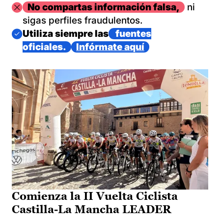
Imagen
No compartas información falsa,
ni
sigas perfiles fraudulentos.
Imagen
Utiliza siempre las
fuentes
oficiales.
Infórmate aquí
Comienza la II Vuelta Ciclista
Castilla-La Mancha LEADER