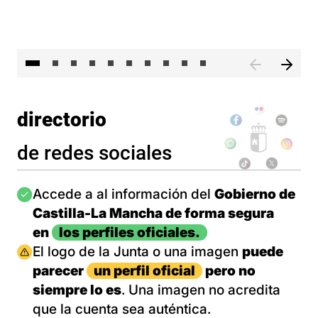
II 
directorio
de redes sociales
Imagen
Accede a al información del
Gobierno de
Castilla-La Mancha de forma segura
en
los perfiles oficiales.
Imagen
El logo de la Junta o una imagen
puede
parecer
un perfil oficial
pero no
siempre lo es
. Una imagen no acredita
que la cuenta sea auténtica.