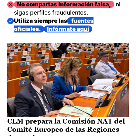
Imagen
No compartas información falsa,
ni
sigas perfiles fraudulentos.
Imagen
Utiliza siempre las
fuentes
oficiales.
Infórmate aquí
CLM prepara la Comisión NAT del
Comité Europeo de las Regiones