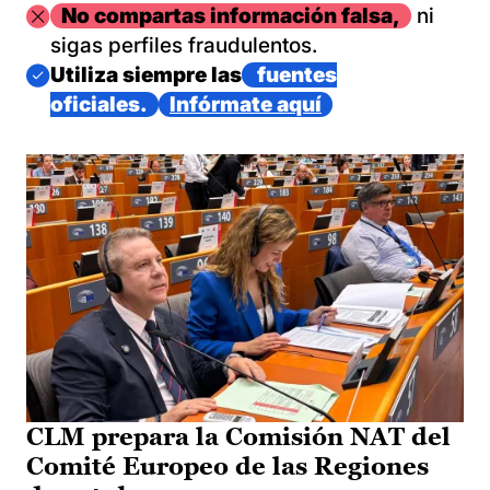
Imagen
No compartas información falsa,
ni
sigas perfiles fraudulentos.
Imagen
Utiliza siempre las
fuentes
oficiales.
Infórmate aquí
CLM prepara la Comisión NAT del
Comité Europeo de las Regiones