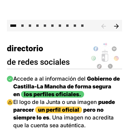
II 
directorio
de redes sociales
Imagen
Accede a al información del
Gobierno de
Castilla-La Mancha de forma segura
en
los perfiles oficiales.
Imagen
El logo de la Junta o una imagen
puede
parecer
un perfil oficial
pero no
siempre lo es
. Una imagen no acredita
que la cuenta sea auténtica.