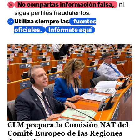
Imagen
No compartas información falsa,
ni
sigas perfiles fraudulentos.
Imagen
Utiliza siempre las
fuentes
oficiales.
Infórmate aquí
CLM prepara la Comisión NAT del
Comité Europeo de las Regiones