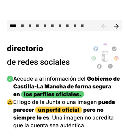
II 
directorio
de redes sociales
Imagen
Accede a al información del
Gobierno de
Castilla-La Mancha de forma segura
en
los perfiles oficiales.
Imagen
El logo de la Junta o una imagen
puede
parecer
un perfil oficial
pero no
siempre lo es
. Una imagen no acredita
que la cuenta sea auténtica.