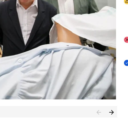
I
I
I
n de Cuenca (CESICU)