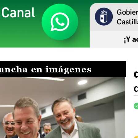
Mancha en imágenes
I