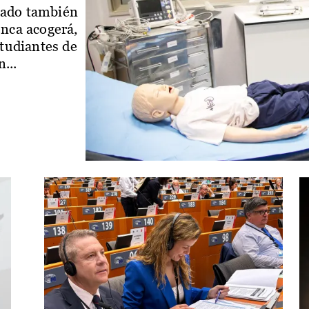
iado también
enca acogerá,
studiantes de
...