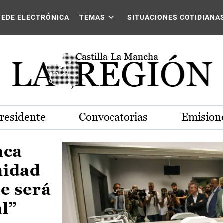
Castilla-La Mancha
SEDE ELECTRÓNICA
TEMAS
SITUACIONES COTIDIANA
Presidente
Convocatorias
Emisione
nca
nidad
e será
al”