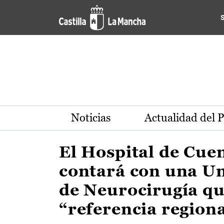
Actualidad de la región de 
Pasar al contenido principal
Noticias
Actualidad del 
El Hospital de Cue
contará con una U
de Neurocirugía qu
“referencia region