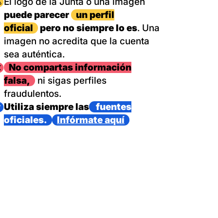
magen
El logo de la Junta o una imagen
puede parecer
un perfil
oficial
pero no siempre lo es
. Una
imagen no acredita que la cuenta
sea auténtica.
magen
No compartas información
falsa,
ni sigas perfiles
fraudulentos.
magen
Utiliza siempre las
fuentes
oficiales.
Infórmate aquí