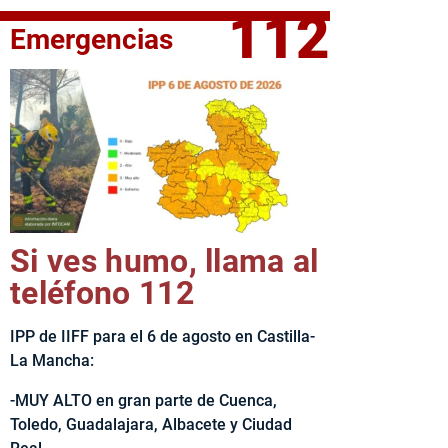
112
Emergencias
fe del Ejecutivo castellanomanchego, Emiliano García-Page, 
Si ves humo, llama al
teléfono 112
IPP de IIFF para el 6 de agosto en Castilla-
La Mancha:
-MUY ALTO en gran parte de Cuenca,
Toledo, Guadalajara, Albacete y Ciudad