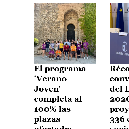
El programa
Réco
'Verano
conv
Joven'
del 
completa al
2026
100% las
proy
plazas
336 
ofertadas
soci