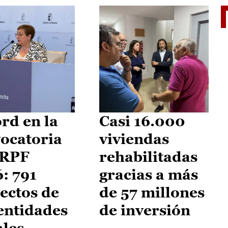
El je
rd en la
Casi 16.000
ocatoria
viviendas
IRPF
rehabilitadas
: 791
gracias a más
ectos de
de 57 millones
entidades
de inversión
ales