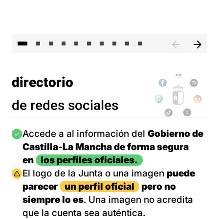
II 
directorio
de redes sociales
Imagen
Accede a al información del
Gobierno de
Castilla-La Mancha de forma segura
en
los perfiles oficiales.
Imagen
El logo de la Junta o una imagen
puede
parecer
un perfil oficial
pero no
siempre lo es
. Una imagen no acredita
que la cuenta sea auténtica.