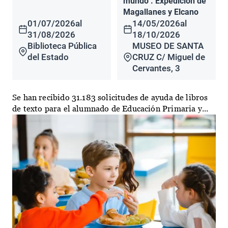
mundo". Expedición de
Magallanes y Elcano
01/07/2026
al
14/05/2026
al
31/08/2026
18/10/2026
Biblioteca Pública
MUSEO DE SANTA
del Estado
CRUZ C/ Miguel de
Cervantes, 3
Se han recibido 31.183 solicitudes de ayuda de libros
de texto para el alumnado de Educación Primaria y...