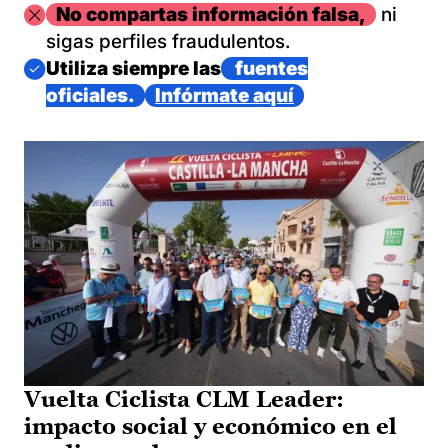
Imagen
No compartas información falsa,
ni
sigas perfiles fraudulentos.
Imagen
Utiliza siempre las
fuentes
oficiales.
Infórmate aquí
Vuelta Ciclista CLM Leader:
impacto social y económico en el