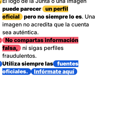
magen
El logo de la Junta o una imagen
puede parecer
un perfil
oficial
pero no siempre lo es
. Una
imagen no acredita que la cuenta
sea auténtica.
magen
No compartas información
falsa,
ni sigas perfiles
fraudulentos.
magen
Utiliza siempre las
fuentes
oficiales.
Infórmate aquí