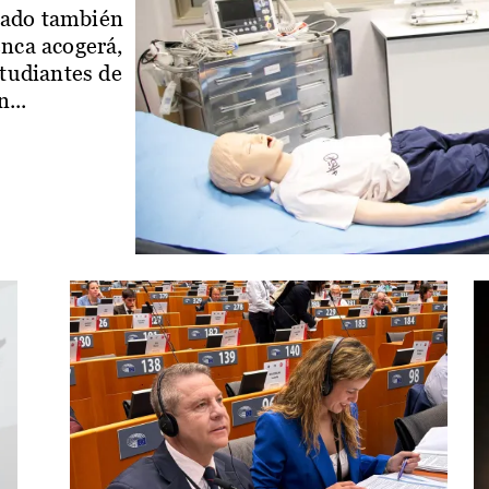
iado también
enca acogerá,
studiantes de
...