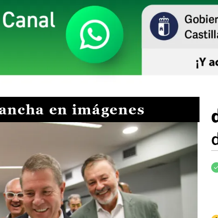
Mancha en imágenes
I