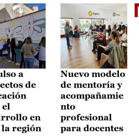
El je
lso a
Nuevo modelo
ectos de
de mentoría y
cación
acompañamie
 el
nto
rrollo en
profesional
 la región
para docentes