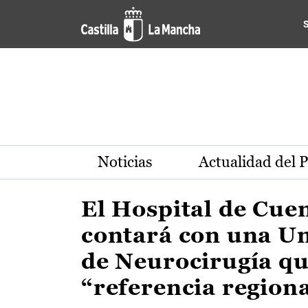
Actualidad de la región de 
Pasar al contenido principal
Noticias
Actualidad del 
El Hospital de Cue
contará con una U
de Neurocirugía qu
“referencia region