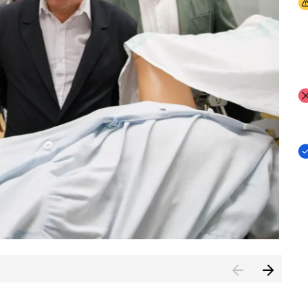
I
I
I
n de Cuenca (CESICU)