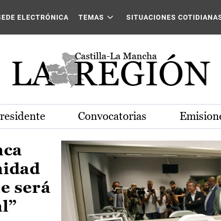
Castilla-La Mancha
SEDE ELECTRÓNICA
TEMAS
SITUACIONES COTIDIANA
Presidente
Convocatorias
Emisione
nca
nidad
e será
al”