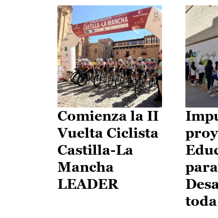
Comienza la II
Impu
Vuelta Ciclista
proy
Castilla-La
Edu
Mancha
para
LEADER
Desa
toda