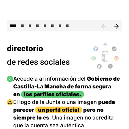
El 
directorio
de redes sociales
Imagen
Accede a al información del
Gobierno de
Castilla-La Mancha de forma segura
en
los perfiles oficiales.
Imagen
El logo de la Junta o una imagen
puede
parecer
un perfil oficial
pero no
siempre lo es
. Una imagen no acredita
que la cuenta sea auténtica.