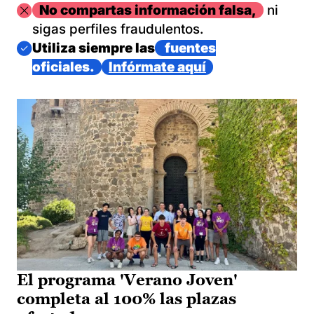
Imagen
No compartas información falsa,
ni
sigas perfiles fraudulentos.
Imagen
Utiliza siempre las
fuentes
oficiales.
Infórmate aquí
El programa 'Verano Joven'
completa al 100% las plazas