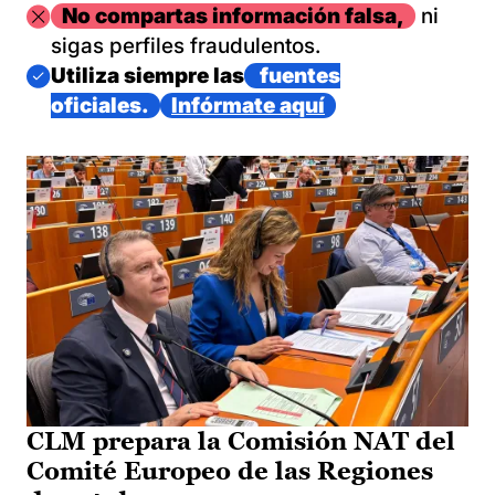
Imagen
No compartas información falsa,
ni
sigas perfiles fraudulentos.
Imagen
Utiliza siempre las
fuentes
oficiales.
Infórmate aquí
CLM prepara la Comisión NAT del
Comité Europeo de las Regiones