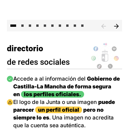
II 
directorio
de redes sociales
Imagen
Accede a al información del
Gobierno de
Castilla-La Mancha de forma segura
en
los perfiles oficiales.
Imagen
El logo de la Junta o una imagen
puede
parecer
un perfil oficial
pero no
siempre lo es
. Una imagen no acredita
que la cuenta sea auténtica.