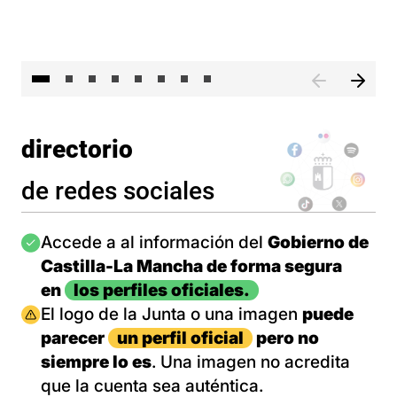
El 
directorio
de redes sociales
Imagen
Accede a al información del
Gobierno de
Castilla-La Mancha de forma segura
en
los perfiles oficiales.
Imagen
El logo de la Junta o una imagen
puede
parecer
un perfil oficial
pero no
siempre lo es
. Una imagen no acredita
que la cuenta sea auténtica.