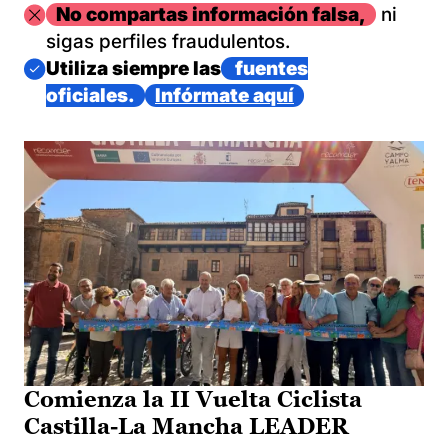
Imagen
No compartas información falsa,
ni
sigas perfiles fraudulentos.
Imagen
Utiliza siempre las
fuentes
oficiales.
Infórmate aquí
Comienza la II Vuelta Ciclista
Castilla-La Mancha LEADER