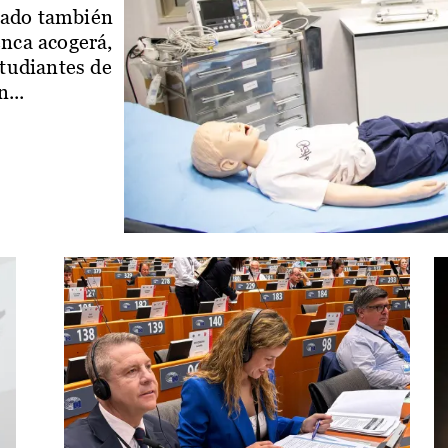
iado también
enca acogerá,
studiantes de
...