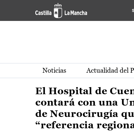
Actualidad de la región de 
Pasar al contenido principal
Noticias
Actualidad del 
El Hospital de Cue
contará con una U
de Neurocirugía qu
“referencia region