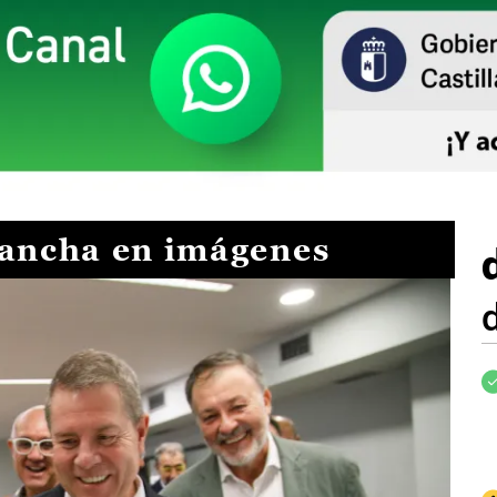
Mancha en imágenes
I