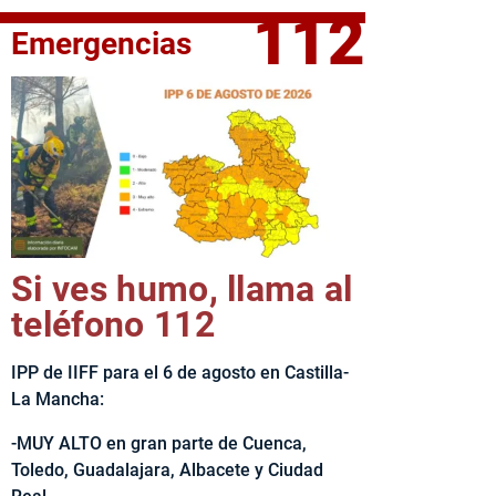
112
Emergencias
fe del Ejecutivo castellanomanchego, Emiliano García-Page, 
Si ves humo, llama al
teléfono 112
IPP de IIFF para el 6 de agosto en Castilla-
La Mancha:
-MUY ALTO en gran parte de Cuenca,
Toledo, Guadalajara, Albacete y Ciudad