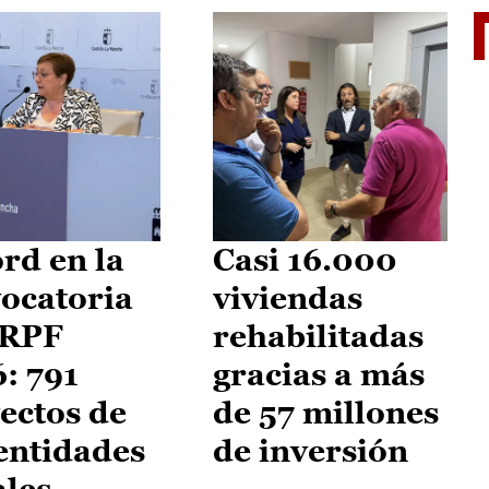
El je
rd en la
Casi 16.000
ocatoria
viviendas
IRPF
rehabilitadas
: 791
gracias a más
ectos de
de 57 millones
entidades
de inversión
ales