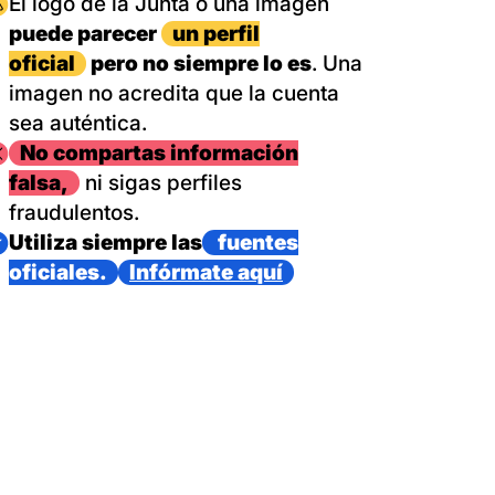
magen
El logo de la Junta o una imagen
puede parecer
un perfil
oficial
pero no siempre lo es
. Una
imagen no acredita que la cuenta
sea auténtica.
magen
No compartas información
falsa,
ni sigas perfiles
fraudulentos.
magen
Utiliza siempre las
fuentes
oficiales.
Infórmate aquí