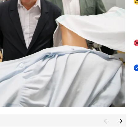
I
I
I
n de Cuenca (CESICU)