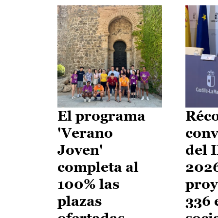
El programa
Réco
'Verano
conv
Joven'
del 
completa al
2026
100% las
proy
plazas
336 
ofertadas
soci