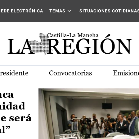
Castilla-La Mancha
SEDE ELECTRÓNICA
TEMAS
SITUACIONES COTIDIANA
Presidente
Convocatorias
Emisione
nca
nidad
e será
al”