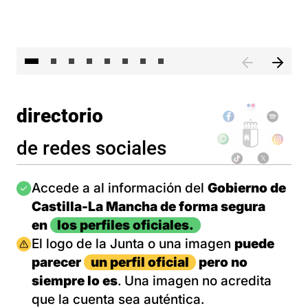
El 
directorio
de redes sociales
Imagen
Accede a al información del
Gobierno de
Castilla-La Mancha de forma segura
en
los perfiles oficiales.
Imagen
El logo de la Junta o una imagen
puede
parecer
un perfil oficial
pero no
siempre lo es
. Una imagen no acredita
que la cuenta sea auténtica.