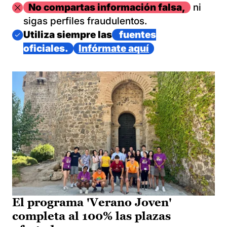
Imagen
No compartas información falsa,
ni
sigas perfiles fraudulentos.
Imagen
Utiliza siempre las
fuentes
oficiales.
Infórmate aquí
El programa 'Verano Joven'
completa al 100% las plazas