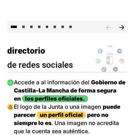
El 
directorio
de redes sociales
Imagen
Accede a al información del
Gobierno de
Castilla-La Mancha de forma segura
en
los perfiles oficiales.
Imagen
El logo de la Junta o una imagen
puede
parecer
un perfil oficial
pero no
siempre lo es
. Una imagen no acredita
que la cuenta sea auténtica.