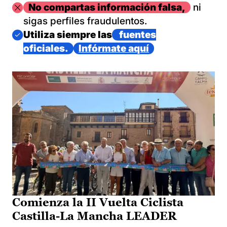
Imagen
No compartas información falsa,
ni
sigas perfiles fraudulentos.
Imagen
Utiliza siempre las
fuentes
oficiales.
Infórmate aquí
Comienza la II Vuelta Ciclista
Castilla-La Mancha LEADER