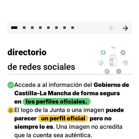
El 
directorio
de redes sociales
Imagen
Accede a al información del
Gobierno de
Castilla-La Mancha de forma segura
en
los perfiles oficiales.
Imagen
El logo de la Junta o una imagen
puede
parecer
un perfil oficial
pero no
siempre lo es
. Una imagen no acredita
que la cuenta sea auténtica.