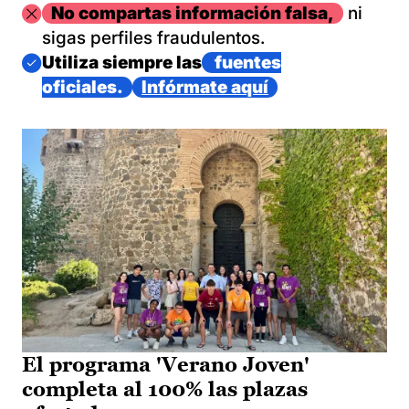
Imagen
No compartas información falsa,
ni
sigas perfiles fraudulentos.
Imagen
Utiliza siempre las
fuentes
oficiales.
Infórmate aquí
El programa 'Verano Joven'
completa al 100% las plazas