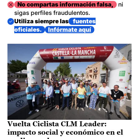
Imagen
No compartas información falsa,
ni
sigas perfiles fraudulentos.
Imagen
Utiliza siempre las
fuentes
oficiales.
Infórmate aquí
Vuelta Ciclista CLM Leader:
impacto social y económico en el