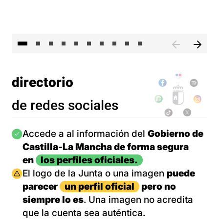
II 
directorio
de redes sociales
Imagen
Accede a al información del
Gobierno de
Castilla-La Mancha de forma segura
en
los perfiles oficiales.
Imagen
El logo de la Junta o una imagen
puede
parecer
un perfil oficial
pero no
siempre lo es
. Una imagen no acredita
que la cuenta sea auténtica.