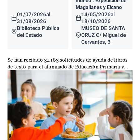
mundo". Expedición de
Magallanes y Elcano
01/07/2026
al
14/05/2026
al
31/08/2026
18/10/2026
Biblioteca Pública
MUSEO DE SANTA
del Estado
CRUZ C/ Miguel de
Cervantes, 3
Se han recibido 31.183 solicitudes de ayuda de libros
de texto para el alumnado de Educación Primaria y...