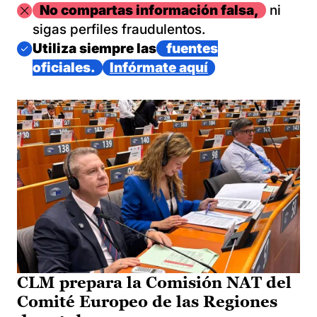
Imagen
No compartas información falsa,
ni
sigas perfiles fraudulentos.
Imagen
Utiliza siempre las
fuentes
oficiales.
Infórmate aquí
CLM prepara la Comisión NAT del
Comité Europeo de las Regiones