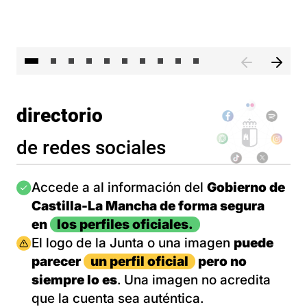
II 
directorio
de redes sociales
Imagen
Accede a al información del
Gobierno de
Castilla-La Mancha de forma segura
en
los perfiles oficiales.
Imagen
El logo de la Junta o una imagen
puede
parecer
un perfil oficial
pero no
siempre lo es
. Una imagen no acredita
que la cuenta sea auténtica.