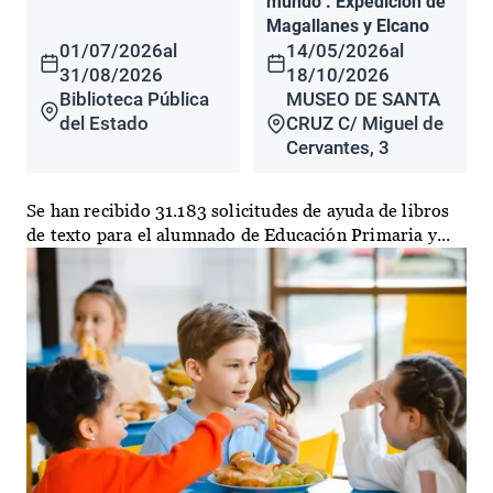
mundo". Expedición de
Magallanes y Elcano
01/07/2026
al
14/05/2026
al
31/08/2026
18/10/2026
Biblioteca Pública
MUSEO DE SANTA
del Estado
CRUZ C/ Miguel de
Cervantes, 3
Se han recibido 31.183 solicitudes de ayuda de libros
de texto para el alumnado de Educación Primaria y...