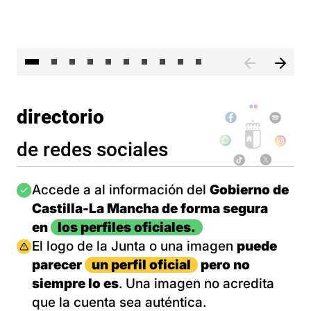
II 
directorio
de redes sociales
Imagen
Accede a al información del
Gobierno de
Castilla-La Mancha de forma segura
en
los perfiles oficiales.
Imagen
El logo de la Junta o una imagen
puede
parecer
un perfil oficial
pero no
siempre lo es
. Una imagen no acredita
que la cuenta sea auténtica.