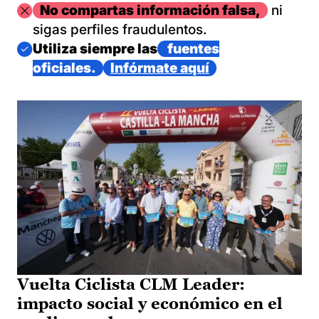
Imagen
No compartas información falsa,
ni
sigas perfiles fraudulentos.
Imagen
Utiliza siempre las
fuentes
oficiales.
Infórmate aquí
Vuelta Ciclista CLM Leader:
impacto social y económico en el