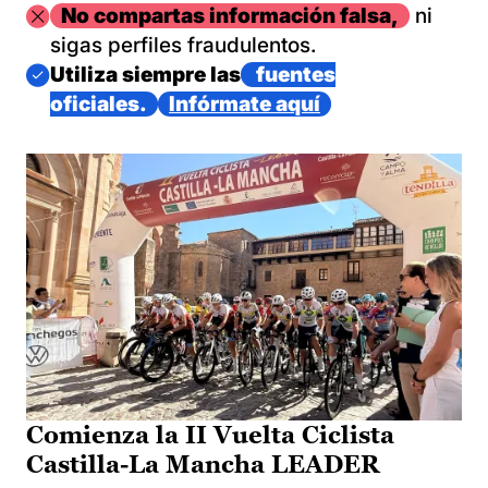
Imagen
No compartas información falsa,
ni
sigas perfiles fraudulentos.
Imagen
Utiliza siempre las
fuentes
oficiales.
Infórmate aquí
Comienza la II Vuelta Ciclista
Castilla-La Mancha LEADER