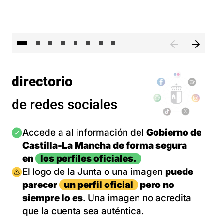
El 
directorio
de redes sociales
Imagen
Accede a al información del
Gobierno de
Castilla-La Mancha de forma segura
en
los perfiles oficiales.
Imagen
El logo de la Junta o una imagen
puede
parecer
un perfil oficial
pero no
siempre lo es
. Una imagen no acredita
que la cuenta sea auténtica.