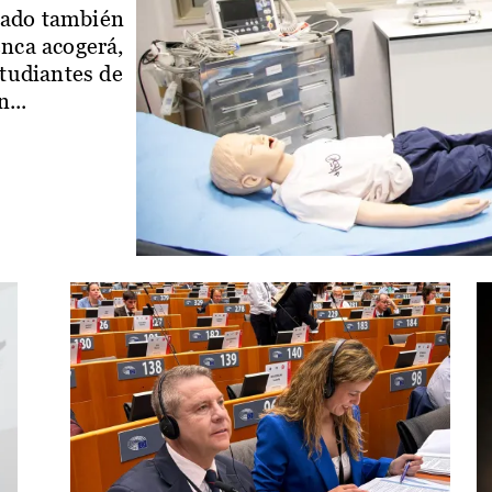
iado también
enca acogerá,
studiantes de
...