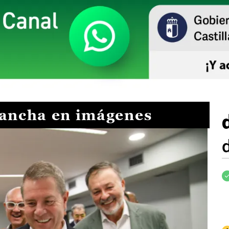
Mancha en imágenes
I