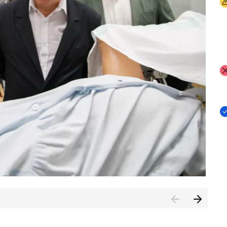
I
I
I
n de Cuenca (CESICU)