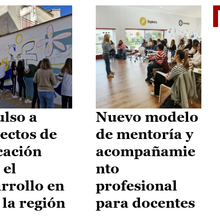
El je
lso a
Nuevo modelo
ectos de
de mentoría y
cación
acompañamie
 el
nto
rrollo en
profesional
 la región
para docentes