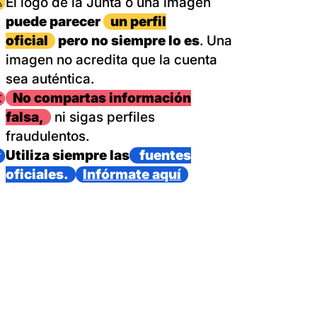
magen
El logo de la Junta o una imagen
puede parecer
un perfil
oficial
pero no siempre lo es
. Una
imagen no acredita que la cuenta
sea auténtica.
magen
No compartas información
falsa,
ni sigas perfiles
fraudulentos.
magen
Utiliza siempre las
fuentes
oficiales.
Infórmate aquí