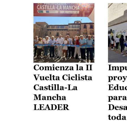
Comienza la II
Impu
Vuelta Ciclista
proy
Castilla-La
Edu
Mancha
para
LEADER
Desa
toda