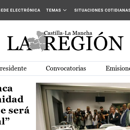
Castilla-La Mancha
SEDE ELECTRÓNICA
TEMAS
SITUACIONES COTIDIANA
Presidente
Convocatorias
Emisione
nca
nidad
e será
al”