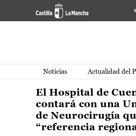
Actualidad de la región de 
Pasar al contenido principal
Noticias
Actualidad del 
El Hospital de Cue
contará con una U
de Neurocirugía qu
“referencia region