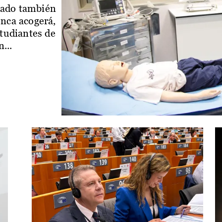
iado también
enca acogerá,
studiantes de
...