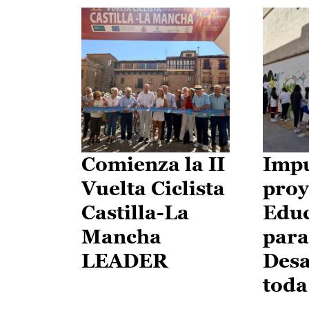
Comienza la II
Impu
Vuelta Ciclista
proy
Castilla-La
Edu
Mancha
para
LEADER
Desa
toda