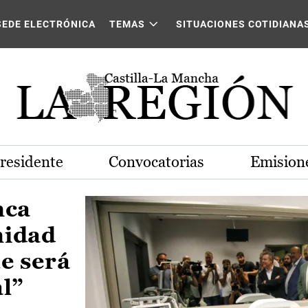
Castilla-La Mancha
SEDE ELECTRÓNICA
TEMAS
SITUACIONES COTIDIANA
Presidente
Convocatorias
Emisione
nca
nidad
e será
al”