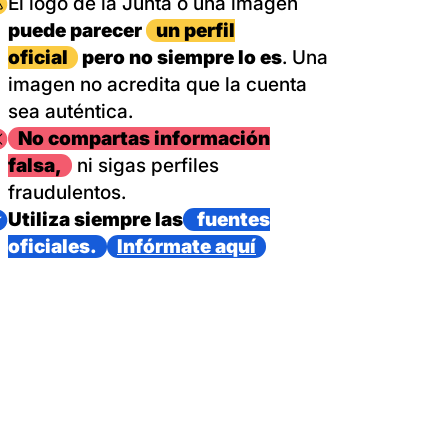
magen
El logo de la Junta o una imagen
puede parecer
un perfil
oficial
pero no siempre lo es
. Una
imagen no acredita que la cuenta
sea auténtica.
magen
No compartas información
falsa,
ni sigas perfiles
fraudulentos.
magen
Utiliza siempre las
fuentes
oficiales.
Infórmate aquí