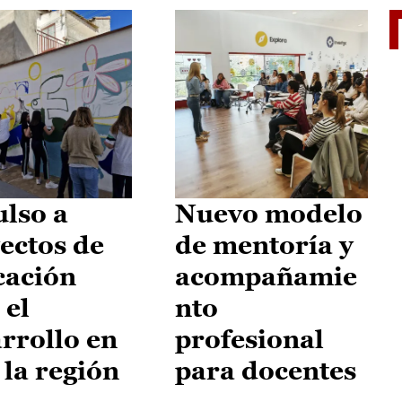
El je
lso a
Nuevo modelo
ectos de
de mentoría y
cación
acompañamie
 el
nto
rrollo en
profesional
 la región
para docentes