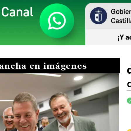
Mancha en imágenes
I