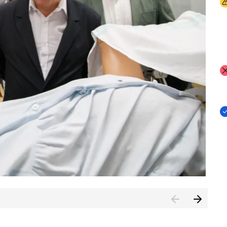
I
I
I
n de Cuenca (CESICU)