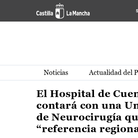
Actualidad de la región de 
Pasar al contenido principal
Noticias
Actualidad del 
El Hospital de Cue
contará con una U
de Neurocirugía qu
“referencia region