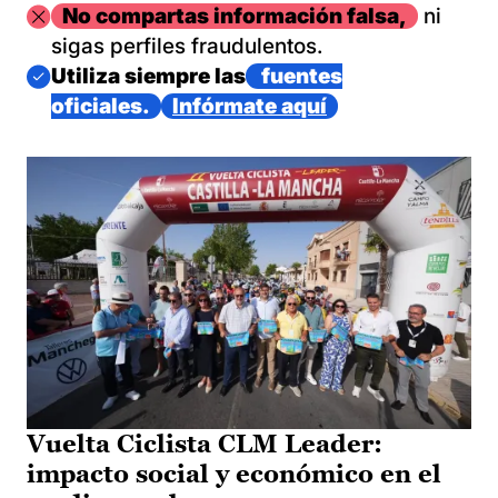
Imagen
No compartas información falsa,
ni
sigas perfiles fraudulentos.
Imagen
Utiliza siempre las
fuentes
oficiales.
Infórmate aquí
Vuelta Ciclista CLM Leader:
impacto social y económico en el