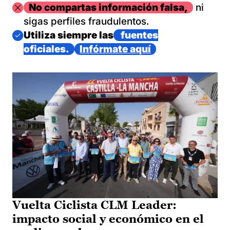
Imagen
No compartas información falsa,
ni
sigas perfiles fraudulentos.
Imagen
Utiliza siempre las
fuentes
oficiales.
Infórmate aquí
Vuelta Ciclista CLM Leader:
impacto social y económico en el