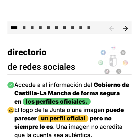
II 
directorio
de redes sociales
Imagen
Accede a al información del
Gobierno de
Castilla-La Mancha de forma segura
en
los perfiles oficiales.
Imagen
El logo de la Junta o una imagen
puede
parecer
un perfil oficial
pero no
siempre lo es
. Una imagen no acredita
que la cuenta sea auténtica.