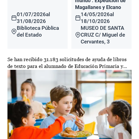
mundo". Expedición de
Magallanes y Elcano
01/07/2026
al
14/05/2026
al
31/08/2026
18/10/2026
Biblioteca Pública
MUSEO DE SANTA
del Estado
CRUZ C/ Miguel de
Cervantes, 3
Se han recibido 31.183 solicitudes de ayuda de libros
de texto para el alumnado de Educación Primaria y...