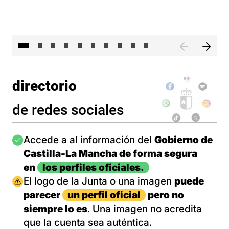
II 
directorio
de redes sociales
Imagen
Accede a al información del
Gobierno de
Castilla-La Mancha de forma segura
en
los perfiles oficiales.
Imagen
El logo de la Junta o una imagen
puede
parecer
un perfil oficial
pero no
siempre lo es
. Una imagen no acredita
que la cuenta sea auténtica.