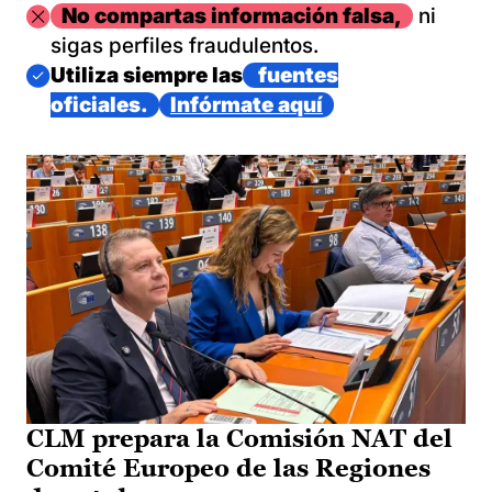
Imagen
No compartas información falsa,
ni
sigas perfiles fraudulentos.
Imagen
Utiliza siempre las
fuentes
oficiales.
Infórmate aquí
CLM prepara la Comisión NAT del
Comité Europeo de las Regiones