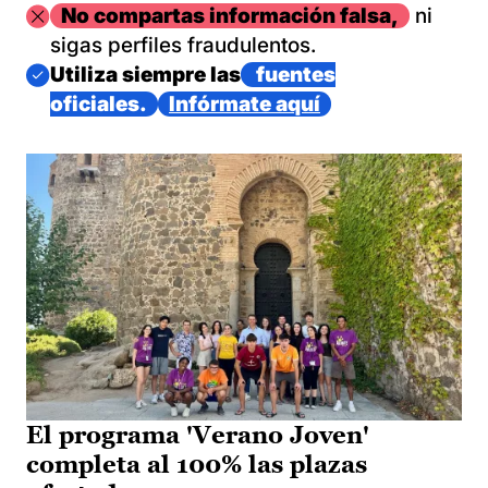
Imagen
No compartas información falsa,
ni
sigas perfiles fraudulentos.
Imagen
Utiliza siempre las
fuentes
oficiales.
Infórmate aquí
El programa 'Verano Joven'
completa al 100% las plazas