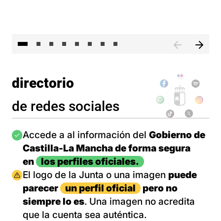
El 
directorio
de redes sociales
Imagen
Accede a al información del
Gobierno de
Castilla-La Mancha de forma segura
en
los perfiles oficiales.
Imagen
El logo de la Junta o una imagen
puede
parecer
un perfil oficial
pero no
siempre lo es
. Una imagen no acredita
que la cuenta sea auténtica.