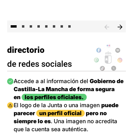
El 
directorio
de redes sociales
Imagen
Accede a al información del
Gobierno de
Castilla-La Mancha de forma segura
en
los perfiles oficiales.
Imagen
El logo de la Junta o una imagen
puede
parecer
un perfil oficial
pero no
siempre lo es
. Una imagen no acredita
que la cuenta sea auténtica.