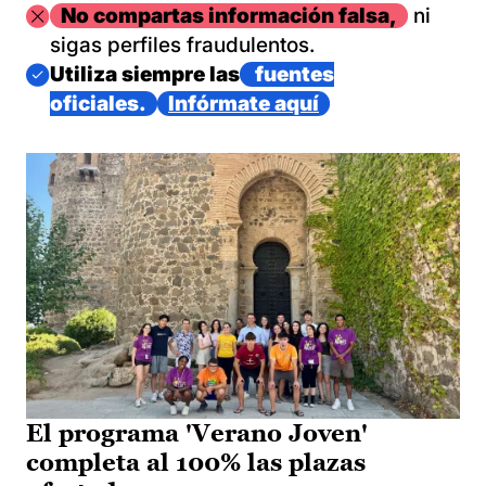
Imagen
No compartas información falsa,
ni
sigas perfiles fraudulentos.
Imagen
Utiliza siempre las
fuentes
oficiales.
Infórmate aquí
El programa 'Verano Joven'
completa al 100% las plazas