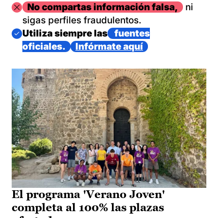
Imagen
No compartas información falsa,
ni
sigas perfiles fraudulentos.
Imagen
Utiliza siempre las
fuentes
oficiales.
Infórmate aquí
El programa 'Verano Joven'
completa al 100% las plazas