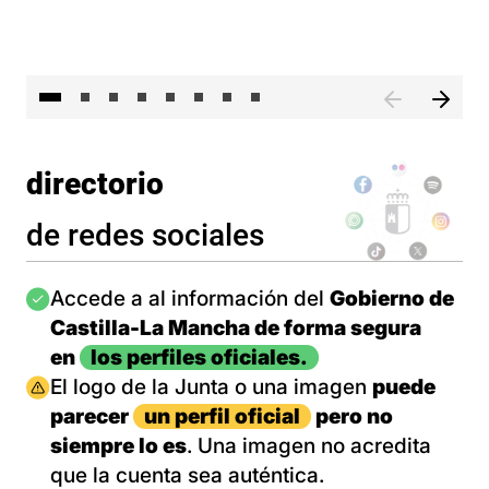
El 
directorio
de redes sociales
Imagen
Accede a al información del
Gobierno de
Castilla-La Mancha de forma segura
en
los perfiles oficiales.
Imagen
El logo de la Junta o una imagen
puede
parecer
un perfil oficial
pero no
siempre lo es
. Una imagen no acredita
que la cuenta sea auténtica.