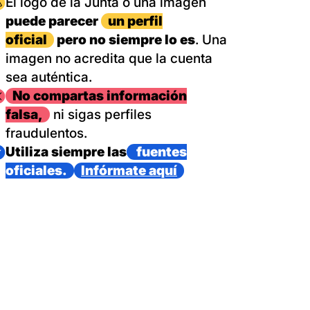
magen
El logo de la Junta o una imagen
puede parecer
un perfil
oficial
pero no siempre lo es
. Una
imagen no acredita que la cuenta
sea auténtica.
magen
No compartas información
falsa,
ni sigas perfiles
fraudulentos.
magen
Utiliza siempre las
fuentes
oficiales.
Infórmate aquí