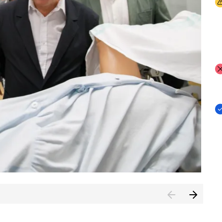
I
I
I
n de Cuenca (CESICU)