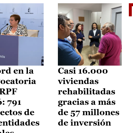
El je
rd en la
Casi 16.000
ocatoria
viviendas
IRPF
rehabilitadas
: 791
gracias a más
ectos de
de 57 millones
entidades
de inversión
ales