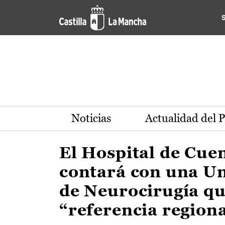
Actualidad de la región de 
Pasar al contenido principal
Noticias
Actualidad del 
El Hospital de Cue
contará con una U
de Neurocirugía qu
“referencia region