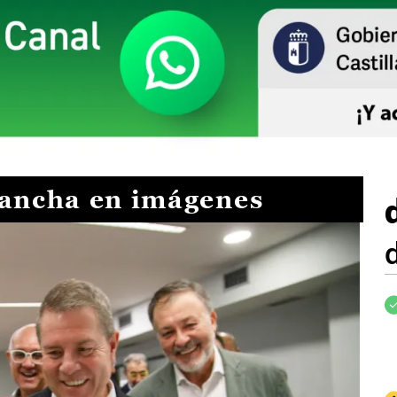
Mancha en imágenes
I