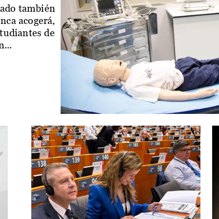
iado también
enca acogerá,
studiantes de
...