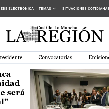
Castilla-La Mancha
SEDE ELECTRÓNICA
TEMAS
SITUACIONES COTIDIANA
Presidente
Convocatorias
Emisione
nca
nidad
e será
al”