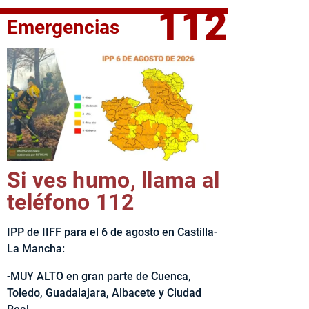
112
Emergencias
fe del Ejecutivo castellanomanchego, Emiliano García-Page, 
Si ves humo, llama al
teléfono 112
IPP de IIFF para el 6 de agosto en Castilla-
La Mancha:
-MUY ALTO en gran parte de Cuenca,
Toledo, Guadalajara, Albacete y Ciudad