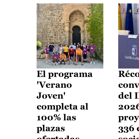
El programa
Réco
'Verano
conv
Joven'
del 
completa al
2026
100% las
proy
plazas
336 
ofertadas
soci