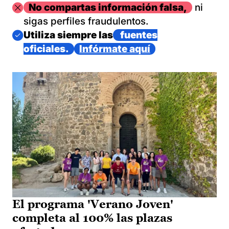
Imagen
No compartas información falsa,
ni
sigas perfiles fraudulentos.
Imagen
Utiliza siempre las
fuentes
oficiales.
Infórmate aquí
El programa 'Verano Joven'
completa al 100% las plazas