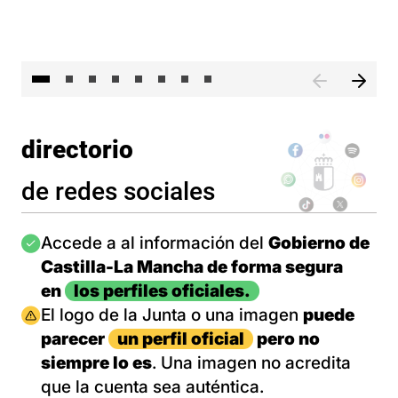
El 
directorio
de redes sociales
Imagen
Accede a al información del
Gobierno de
Castilla-La Mancha de forma segura
en
los perfiles oficiales.
Imagen
El logo de la Junta o una imagen
puede
parecer
un perfil oficial
pero no
siempre lo es
. Una imagen no acredita
que la cuenta sea auténtica.