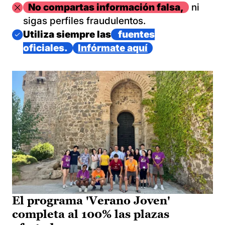
Imagen
No compartas información falsa,
ni
sigas perfiles fraudulentos.
Imagen
Utiliza siempre las
fuentes
oficiales.
Infórmate aquí
El programa 'Verano Joven'
completa al 100% las plazas