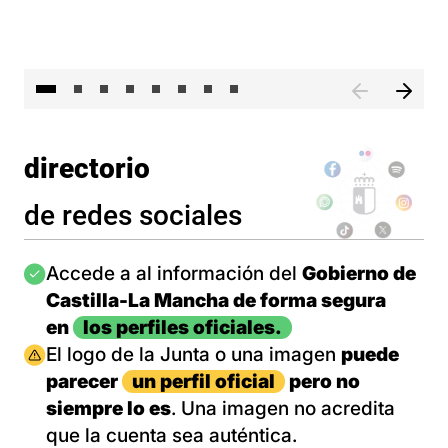
El 
directorio
de redes sociales
Imagen
Accede a al información del
Gobierno de
Castilla-La Mancha de forma segura
en
los perfiles oficiales.
Imagen
El logo de la Junta o una imagen
puede
parecer
un perfil oficial
pero no
siempre lo es
. Una imagen no acredita
que la cuenta sea auténtica.