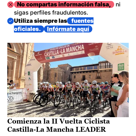
Imagen
No compartas información falsa,
ni
sigas perfiles fraudulentos.
Imagen
Utiliza siempre las
fuentes
oficiales.
Infórmate aquí
Comienza la II Vuelta Ciclista
Castilla-La Mancha LEADER