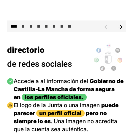
El 
directorio
de redes sociales
Imagen
Accede a al información del
Gobierno de
Castilla-La Mancha de forma segura
en
los perfiles oficiales.
Imagen
El logo de la Junta o una imagen
puede
parecer
un perfil oficial
pero no
siempre lo es
. Una imagen no acredita
que la cuenta sea auténtica.