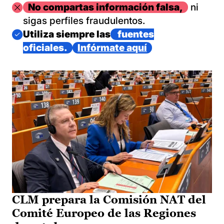
Imagen
No compartas información falsa,
ni
sigas perfiles fraudulentos.
Imagen
Utiliza siempre las
fuentes
oficiales.
Infórmate aquí
CLM prepara la Comisión NAT del
Comité Europeo de las Regiones