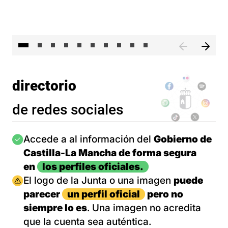
II 
directorio
de redes sociales
Imagen
Accede a al información del
Gobierno de
Castilla-La Mancha de forma segura
en
los perfiles oficiales.
Imagen
El logo de la Junta o una imagen
puede
parecer
un perfil oficial
pero no
siempre lo es
. Una imagen no acredita
que la cuenta sea auténtica.